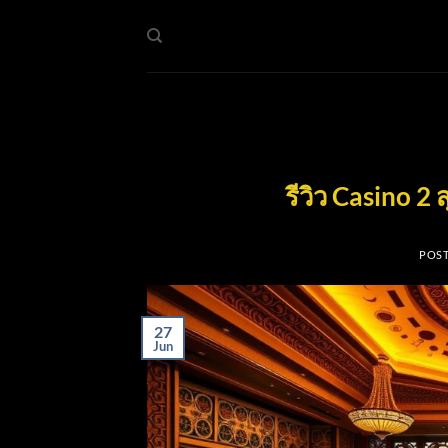
Skip
to
content
รีวิว Casino 
POS
27
Jun