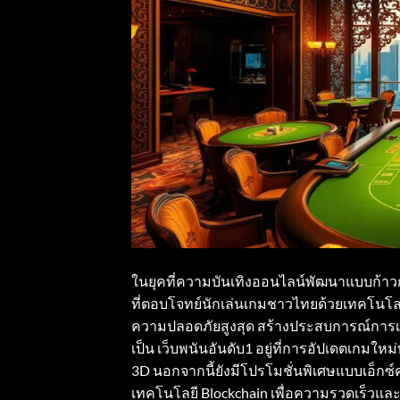
ในยุคที่ความบันเทิงออนไลน์พัฒนาแบบก้าว
ที่ตอบโจทย์นักเล่นเกมชาวไทยด้วยเทคโนโล
ความปลอดภัยสูงสุด สร้างประสบการณ์การเล่นที
เป็น เว็บพนันอันดับ1 อยู่ที่การอัปเดตเกมใหม
3D นอกจากนี้ยังมีโปรโมชั่นพิเศษแบบเอ็กซ
เทคโนโลยี Blockchain เพื่อความรวดเร็วและโ