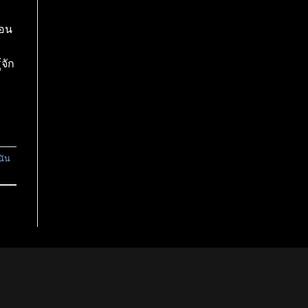
ถอน
จัก
นัน