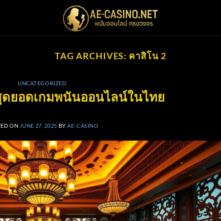
TAG ARCHIVES:
คาสิโน 2
UNCATEGORIZED
2 สุดยอดเกมพนันออนไลน์ในไทย
TED ON
JUNE 27, 2025
BY
AE-CASINO