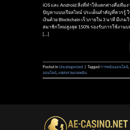
iOS และ Android สิ่งที่ทำให้แตกต่างคือทีมง
ปัญหาแบบเรียลไทม์ ประเด็นสำคัญที่ควรรู้ 
เงินด้วย Blockchain เร็วภายใน 3 นาที มีเ
สมาชิกใหม่สูงสุด 150% รองรับการใช้งานบน
[…]
Posted in
Uncategorized
|
Tagged
การพนันออนไลน์
,
ออนไลน์
,
แหล่งรวมเกมพนัน