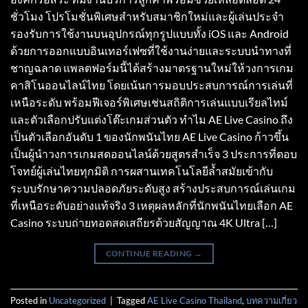
ชั่วโมง โปรโมชั่นพิเศษสำหรับสมาชิกใหม่และผู้เล่นประจำ
รองรับการใช้งานบนอุปกรณ์ทุกรูปแบบทั้ง iOS และ Android
ด้วยการออกแบบอินเทอร์เฟซที่ใช้งานง่ายและระบบนำทางที่
ชาญฉลาด แพลตฟอร์มนี้ได้สร้างมาตรฐานใหม่ให้วงการเกม
คาสิโนออนไลน์ไทย โดยเน้นการมอบประสบการณ์การเล่นที่
เหนือระดับ พร้อมฟีเจอร์พิเศษเช่นสถิติการเล่นแบบเรียลไทม์
และตัวเลือกปรับแต่งโต๊ะเกมส่วนตัว ทำไม AE Live Casino ถึง
เป็นตัวเลือกอันดับ 1 ของนักพนันไทย AE Live Casino ก้าวขึ้น
เป็นผู้นำวงการเกมสดออนไลน์ด้วยสูตรสำเร็จ 3 ประการที่ตอบ
โจทย์ผู้เล่นไทยทุกมิติ การผสานเทคโนโลยีล้ำสมัยเข้ากับ
ระบบรักษาความปลอดภัยระดับสูง สร้างประสบการณ์เล่นเกม
ที่เหนือระดับอย่างแท้จริง 3 เหตุผลหลักที่นักพนันไทยเลือก AE
Casino ระบบถ่ายทอดสดเสถียรด้วยสัญญาณ 4K Ultra […]
CONTINUE READING
→
Posted in
Uncategorized
|
Tagged
AE Live Casino Thailand
,
บทความเกี่ยว