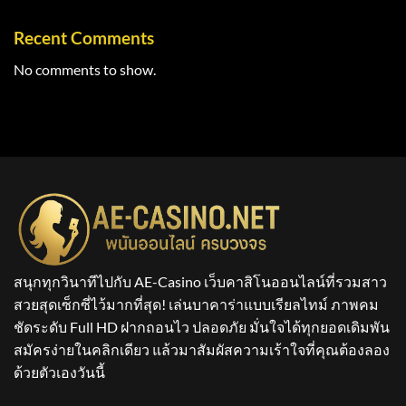
Recent Comments
No comments to show.
สนุกทุกวินาทีไปกับ AE-Casino เว็บคาสิโนออนไลน์ที่รวมสาว
สวยสุดเซ็กซี่ไว้มากที่สุด! เล่นบาคาร่าแบบเรียลไทม์ ภาพคม
ชัดระดับ Full HD ฝากถอนไว ปลอดภัย มั่นใจได้ทุกยอดเดิมพัน
สมัครง่ายในคลิกเดียว แล้วมาสัมผัสความเร้าใจที่คุณต้องลอง
ด้วยตัวเองวันนี้