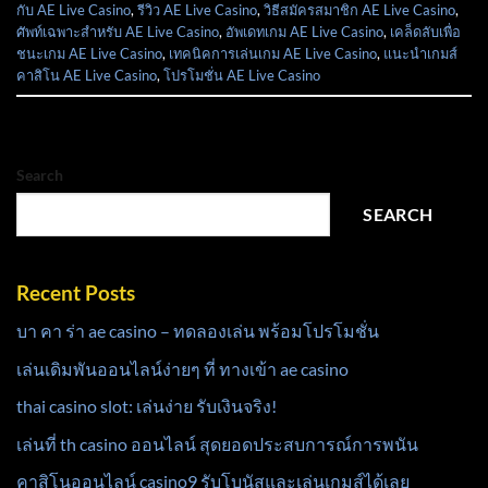
กับ AE Live Casino
,
รีวิว AE Live Casino
,
วิธีสมัครสมาชิก AE Live Casino
,
ศัพท์เฉพาะสำหรับ AE Live Casino
,
อัพเดทเกม AE Live Casino
,
เคล็ดลับเพื่อ
ชนะเกม AE Live Casino
,
เทคนิคการเล่นเกม AE Live Casino
,
แนะนำเกมส์
คาสิโน AE Live Casino
,
โปรโมชั่น AE Live Casino
Search
SEARCH
Recent Posts
บา คา ร่า ae casino – ทดลองเล่น พร้อมโปรโมชั่น
เล่นเดิมพันออนไลน์ง่ายๆ ที่ ทางเข้า ae casino
thai casino slot: เล่นง่าย รับเงินจริง!
เล่นที่ th casino ออนไลน์ สุดยอดประสบการณ์การพนัน
คาสิโนออนไลน์ casino9 รับโบนัสและเล่นเกมส์ได้เลย