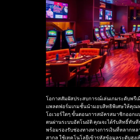
โอกาสสัมผัสประสบการณ์เล่นเกมระดับพรีเมีย
แพลตฟอร์มเกมชั้นนำมอบสิทธิพิเศษให้คุณทด
โอเวอร์ใดๆ ขั้นตอนการสมัครสมาชิกออกแบบ
ตนผ่านระบบอัตโนมัติ คุณจะได้รับสิทธิ์ทั
พร้อมรองรับช่องทางทางการเงินที่หลากหล
สากล ใช้เทคโนโลยีเข้ารหัสข้อมูลระดับสูงเพ