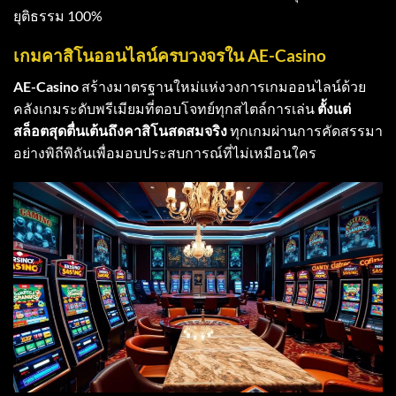
ยุติธรรม 100%
เกมคาสิโนออนไลน์ครบวงจรใน AE-Casino
AE-Casino
สร้างมาตรฐานใหม่แห่งวงการเกมออนไลน์ด้วย
คลังเกมระดับพรีเมียมที่ตอบโจทย์ทุกสไตล์การเล่น
ตั้งแต่
สล็อตสุดตื่นเต้นถึงคาสิโนสดสมจริง
ทุกเกมผ่านการคัดสรรมา
อย่างพิถีพิถันเพื่อมอบประสบการณ์ที่ไม่เหมือนใคร