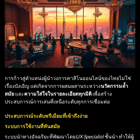
การก้าวสู่ตำแหน่งผู้นำวงการคาสิโนออนไลน์ของไทยไม่ใช่
เรื่องบังเอิญ แต่เกิดจากการผสมผสานระหว่าง
นวัตกรรมล้ำ
สมัย
และ
ความใส่ใจในรายละเอียดทุกมิติ
เพื่อสร้าง
ประสบการณ์การเล่นที่เหนือระดับทุกการเชื่อมต่อ
ประสบการณ์ระดับพรีเมียมที่เข้าถึงง่าย
ระบบการใช้งานที่ทันสมัย
ระบบนำทางอัจฉริยะที่พัฒนาโดย
UX Specialist
ชั้นนำ ทำให้ผู้