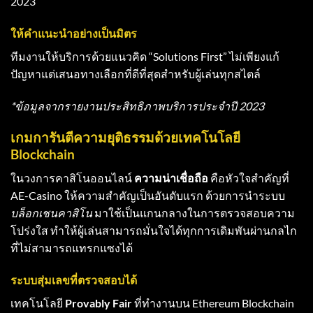
2023
ให้คำแนะนำอย่างเป็นมิตร
ทีมงานให้บริการด้วยแนวคิด “Solutions First” ไม่เพียงแก้
ปัญหาแต่เสนอทางเลือกที่ดีที่สุดสำหรับผู้เล่นทุกสไตล์
*ข้อมูลจากรายงานประสิทธิภาพบริการประจำปี 2023
เกมการันตีความยุติธรรมด้วยเทคโนโลยี
Blockchain
ในวงการคาสิโนออนไลน์
ความน่าเชื่อถือ
คือหัวใจสำคัญที่
AE-Casino ให้ความสำคัญเป็นอันดับแรก ด้วยการนำระบบ
บล็อกเชนคาสิโน
มาใช้เป็นแกนกลางในการตรวจสอบความ
โปร่งใส ทำให้ผู้เล่นสามารถมั่นใจได้ทุกการเดิมพันผ่านกลไก
ที่ไม่สามารถแทรกแซงได้
ระบบสุ่มเลขที่ตรวจสอบได้
เทคโนโลยี
Provably Fair
ที่ทำงานบน Ethereum Blockchain