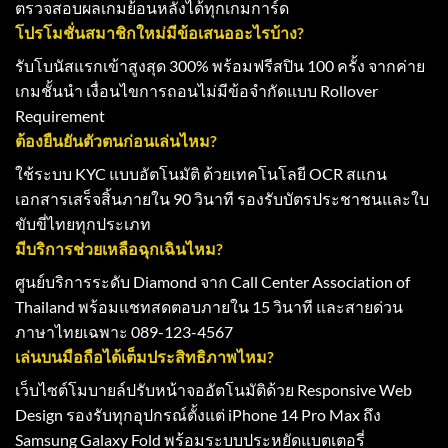
ตรวจสอบผลเกมย้อนหลังได้ทุกเกมการ์ด
โปรโมชั่นสมาชิกใหม่มีข้อเสนออะไรบ้าง?
รับโบนัสแรกเข้าสูงสุด 300% พร้อมฟรีสปิน 100 ครั้ง จากค่าย
เกมชั้นนำ เงื่อนไขการถอนไม่มีข้อจำกัดแบบ Rollover
Requirement
ต้องยืนยันตัวตนก่อนเล่นไหม?
ใช้ระบบ KYC แบบอัตโนมัติ ด้วยเทคโนโลยี OCR สแกน
เอกสารเสร็จสิ้นภายใน 90 วินาที รองรับบัตรประชาชนและใบ
ขับขี่ไทยทุกประเภท
มีบริการช่วยเหลือฉุกเฉินไหม?
ศูนย์บริการระดับ Diamond จาก Call Center Association of
Thailand พร้อมแชทสดตอบภายใน 15 วินาที และสายด่วน
ภาษาไทยเฉพาะ 089-123-4567
เล่นบนมือถือได้เต็มประสิทธิภาพไหม?
เว็บไซต์โมบายล์ปรับหน้าจออัตโนมัติด้วย Responsive Web
Design รองรับทุกอุปกรณ์ตั้งแต่ iPhone 14 Pro Max ถึง
Samsung Galaxy Fold พร้อมระบบประหยัดแบตเตอรี่