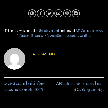
This entry was posted in
Uncategorized
and tagged
AE-Casino
,
การพนัน
ในไทย
,
คาสิโนออนไลน์
,
เกมพนัน
,
เกมสล็อต
,
เว็บคาสิโน
.
AE-CASINO
เล่นพนันออนไลน์เร้าใจที่
AECasino บาคาร่าออนไลน์ –
aecasino ปลอดภัย 100%
พนันสดคุณภาพสูง