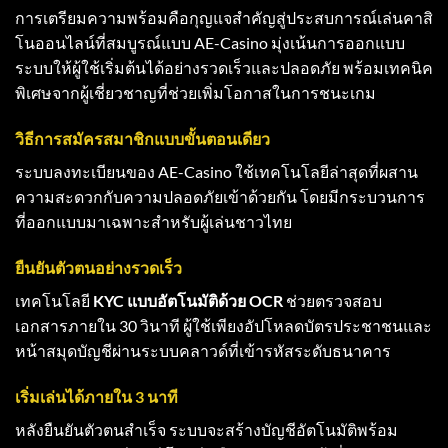
การเตรียมความพร้อมคือกุญแจสำคัญสู่ประสบการณ์เล่นคาสิ
โนออนไลน์ที่สมบูรณ์แบบ AE-Casino มุ่งเน้นการออกแบบ
ระบบให้ผู้ใช้เริ่มต้นได้อย่างรวดเร็วและปลอดภัย พร้อมเทคนิค
พิเศษจากผู้เชี่ยวชาญที่ช่วยเพิ่มโอกาสในการชนะเกม
วิธีการสมัครสมาชิกแบบขั้นตอนเดียว
ระบบลงทะเบียนของ AE-Casino ใช้เทคโนโลยีล่าสุดที่ผสาน
ความสะดวกกับความปลอดภัยเข้าด้วยกัน โดยมีกระบวนการ
ที่ออกแบบมาเฉพาะสำหรับผู้เล่นชาวไทย
ยืนยันตัวตนอย่างรวดเร็ว
เทคโนโลยี
KYC แบบอัตโนมัติด้วย OCR
ช่วยตรวจสอบ
เอกสารภายใน 30 วินาที ผู้ใช้เพียงอัปโหลดบัตรประชาชนและ
หน้าสมุดบัญชีผ่านระบบคลาวด์ที่เข้ารหัสระดับธนาคาร
เริ่มเล่นได้ภายใน 3 นาที
หลังยืนยันตัวตนสำเร็จ ระบบจะสร้างบัญชีอัตโนมัติพร้อม