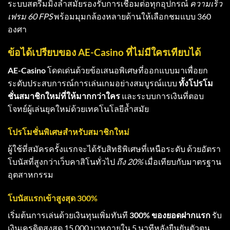
ระบบสตรีมมิ่งล้ำสมัยรองรับการเชื่อมต่อทุกอุปกรณ์
ความเร็ว
เฟรม 60 FPS
พร้อมมุมกล้องหลายด้านให้เลือกชมแบบ 360
องศา
ข้อได้เปรียบของ AE-Casino ที่ไม่มีใครเทียบได้
AE-Casino
โดดเด่นด้วยข้อเสนอพิเศษที่ออกแบบมาเพื่อยก
ระดับประสบการณ์การเล่นเกมอย่างสมบูรณ์แบบ
ทั้งโปรโม
ชั่นสมาชิกใหม่ที่ให้มากกว่าใคร
และระบบการเงินที่ตอบ
โจทย์ผู้เล่นยุคใหม่ด้วยเทคโนโลยีล้ำสมัย
โปรโมชั่นพิเศษสำหรับสมาชิกใหม่
ผู้ใช้ที่สมัครครั้งแรกจะได้รับสิทธิพิเศษที่เหนือระดับ ด้วยอัตรา
โบนัสที่สูงกว่าเว็บคาสิโนทั่วไป
ถึง 20%
เมื่อเทียบกับมาตรฐาน
อุตสาหกรรม
โบนัสแรกเข้าสูงสุด 300%
เริ่มต้นการเล่นด้วยเงินทุนเพิ่มทันที
300% ของยอดฝากแรก
รับ
เงินเครดิตสูงสุด 15,000 บาทภายใน 5 นาทีหลังยืนยันตัวตน