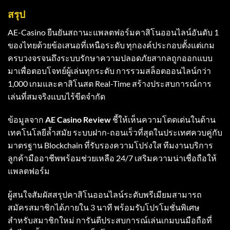
สรุป
AE-Casino ยืนยันสถานะแพลตฟอร์มคาสิโนออนไลน์อันดับ 1
ของไทยด้วยข้อเสนอที่เหนือระดับ ทุกองค์ประกอบตั้งแต่เกม
ครบวงจรจนถึงระบบรักษาความปลอดภัยสากลถูกออกแบบ
มาเพื่อตอบโจทย์ผู้เล่นทุกระดับ การรวมสล็อตออนไลน์กว่า
1,000 เกมและคาสิโนสด Real-Time สร้างประสบการณ์การ
เล่นที่สมจริงแบบไร้ขีดจำกัด
ข้อมูลจาก
AE Casino Review
ชี้ให้เห็นความโดดเด่นในด้าน
เทคโนโลยีล้ำสมัย ระบบฝาก-ถอนเร็วที่สุดในประเทศควบคู่กับ
มาตรฐาน Blockchain ที่รับรองความโปร่งใส ทีมงานบริการ
ลูกค้ามืออาชีพพร้อมช่วยเหลือ 24/7 เสริมความน่าเชื่อถือให้
แพลตฟอร์ม
ผู้สนใจสัมผัสสรุปคาสิโนออนไลน์ระดับพรีเมียมสามารถ
สมัครสมาชิกได้ภายใน 3 นาที พร้อมรับโปรโมชั่นพิเศษ
สำหรับสมาชิกใหม่ การันตีประสบการณ์เล่นเกมบนมือถือที่