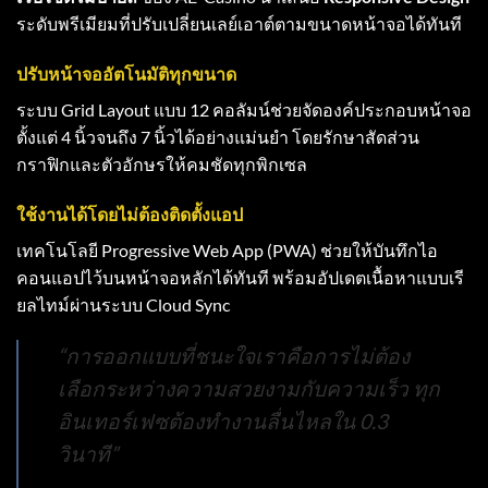
ระดับพรีเมียมที่ปรับเปลี่ยนเลย์เอาต์ตามขนาดหน้าจอได้ทันที
ปรับหน้าจออัตโนมัติทุกขนาด
ระบบ Grid Layout แบบ 12 คอลัมน์ช่วยจัดองค์ประกอบหน้าจอ
ตั้งแต่ 4 นิ้วจนถึง 7 นิ้วได้อย่างแม่นยำ โดยรักษาสัดส่วน
กราฟิกและตัวอักษรให้คมชัดทุกพิกเซล
ใช้งานได้โดยไม่ต้องติดตั้งแอป
เทคโนโลยี Progressive Web App (PWA) ช่วยให้บันทึกไอ
คอนแอปไว้บนหน้าจอหลักได้ทันที พร้อมอัปเดตเนื้อหาแบบเรี
ยลไทม์ผ่านระบบ Cloud Sync
“การออกแบบที่ชนะใจเราคือการไม่ต้อง
เลือกระหว่างความสวยงามกับความเร็ว ทุก
อินเทอร์เฟซต้องทำงานลื่นไหลใน 0.3
วินาที”