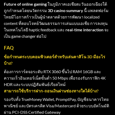
Future of online gaming
ในภูมิภาคเอเชียตะวันออกเฉียงใต้
ถูกกำหนดโดยนวัตกรรม
3D casino summary
นี้ แพลตฟอร์ม
ไทยมีโอกาสก้าวเป็นผู้นำตลาดด้วยการพัฒนา localized
content ที่ตอบโจทย์วัฒนธรรมการเล่นแบบเอเชีย การลงทุน
ในเทคโนโลยี haptic feedback และ
real-time interaction
จะ
เป็น game changer ต่อไป
FAQ
ข้อกำหนดระบบคอมพิวเตอร์สำหรับเล่นคาสิโน 3D มีอะไร
บ้าง?
ต้องการการ์ดจอระดับ RTX 3060 ขึ้นไป RAM 16GB และ
ความเร็วอินเทอร์เน็ตขั้นต่ำ 50 Mbps เพื่อรองรับกราฟิก 4K
HDR และระบบปฏิสัมพันธ์เรียลไทม์
สามารถใช้บริการฝาก-ถอนเงินผ่านช่องทางใดได้บ้าง?
รองรับทั้ง TrueMoney Wallet, PromptPay, บัญชีธนาคารไทย
พาณิชย์ และบัตรเครดิต Visa/Mastercard ด้วยระบบอัตโนมัติ
ผ่าน PCI-DSS Certified Gateway