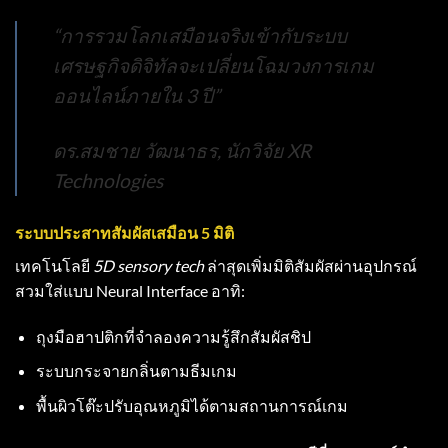
“การรวมโลกเสมือนจริงเข้ากับระบบ
เศรษฐกิจดิจิทัลจะเปลี่ยนโฉมวงการเกม
ออนไลน์ภายใน 3 ปี”
ดร.สมชาย วัฒนาธร, นักวิจัย XR
Technologies
ระบบประสาทสัมผัสเสมือน 5 มิติ
เทคโนโลยี
5D sensory tech
ล่าสุดเพิ่มมิติสัมผัสผ่านอุปกรณ์
สวมใส่แบบ Neural Interface อาทิ:
ถุงมือฮาปติกที่จำลองความรู้สึกสัมผัสชิป
ระบบกระจายกลิ่นตามธีมเกม
พื้นผิวโต๊ะปรับอุณหภูมิได้ตามสถานการณ์เกม