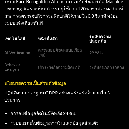
ระบบ Face Recognition AI ทำงานร่วมกับอัลกอริทึม Machine
Learning วิเคราะห์พฤติกรรมผู้ใช้กว่า 120 พารามิตรต่อวินาที
สามารถตรวจจับกิจกรรมผิดปกติได้ภายใน 0.3 วินาที พร้อม
ระบบแจ้งเตือนทันที
ระดับความ
เทคโนโลยี
หน้าที่หลัก
ปลอดภัย
ตรวจสอบตัวตนแบบเรียล
AI Verification
99.98%
ไทม์
Behavior
เฝ้าระวังกิจกรรมผิดปกติ
ระดับธนาคารกลาง
Analysis
นโยบายความเป็นส่วนตัวข้อมูล
ปฏิบัติตามมาตรฐาน GDPR อย่างเคร่งครัดด้วยกลไก 3
ประการ:
การลบข้อมูลอัตโนมัติหลัง 24 ชม.
ระบบแยกเก็บข้อมูลการเงินและข้อมูลส่วนตัว