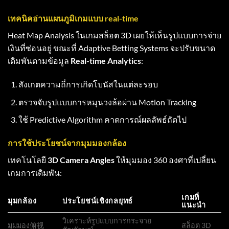
เทคนิคอ่านแผนภูมิเกมแบบ real-time
Heat Map Analysis ในเกมสล็อต 3D เผยให้เห็นรูปแบบการจ่าย
เงินที่ซ่อนอยู่ ขณะที่ Adaptive Betting Systems จะปรับขนาด
เดิมพันตามข้อมูล
Real-time Analytics
:
สังเกตความถี่การเกิดโบนัสในแต่ละรอบ
ตรวจจับรูปแบบการหมุนวงล้อผ่าน Motion Tracking
ใช้ Predictive Algorithm คาดการณ์ผลลัพธ์ถัดไป
การใช้ประโยชน์จากมุมมองกล้อง
เทคโนโลยี
3D Camera Angles
ให้มุมมอง 360 องศาที่เปลี่ยน
เกมการเดิมพัน:
เกมที่
มุมกล้อง
ประโยชน์เชิงกลยุทธ์
แนะนำ
วิเคราะห์รูปแบบการกระจาย
มุมมอง俯视
สล็อต 3D