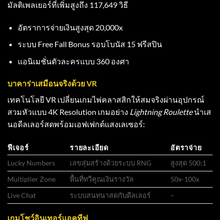
มัลติเพลเยอร์ที่เพิ่มสูงถึง 117,649 วิธี
อัตราการจ่ายเงินสูงสุด 20,000x
ระบบ Free Fall Bonus รอบโบนัส 15 ฟรีสปิน
แอนิเมชั่นตัวละครแบบ 360 องศา
บาคาร่าเสมือนจริงด้วย VR
เทคโนโลยี VR เปลี่ยนเกมไพ่คลาสสิกให้สมจริงผ่านอุปกรณ์
สวมหัวแบบ 4K Resolution เกมอย่าง
Lightning Roulette
นำเส
นอดีลเลอร์สดพร้อมเอฟเฟกต์แสงเลเซอร์:
ฟีเจอร์
รายละเอียด
อัตราจ่าย
Lucky Numbers
เลขสุ่มสร้างด้วยระบบ RNG
สูงสุด 500:1
Multiplier Zone
พื้นที่ทวีคูณเงินรางวัล
50x-100x
Live Chat
ระบบสนทนาสดกับดีลเลอร์
–
เกมโชว์อินเทอร์แอคทีฟ