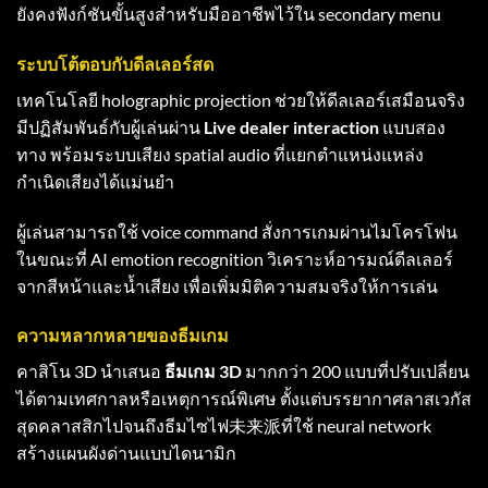
ยังคงฟังก์ชันขั้นสูงสำหรับมืออาชีพไว้ใน secondary menu
ระบบโต้ตอบกับดีลเลอร์สด
เทคโนโลยี holographic projection ช่วยให้ดีลเลอร์เสมือนจริง
มีปฏิสัมพันธ์กับผู้เล่นผ่าน
Live dealer interaction
แบบสอง
ทาง พร้อมระบบเสียง spatial audio ที่แยกตำแหน่งแหล่ง
กำเนิดเสียงได้แม่นยำ
ผู้เล่นสามารถใช้ voice command สั่งการเกมผ่านไมโครโฟน
ในขณะที่ AI emotion recognition วิเคราะห์อารมณ์ดีลเลอร์
จากสีหน้าและน้ำเสียง เพื่อเพิ่มมิติความสมจริงให้การเล่น
ความหลากหลายของธีมเกม
คาสิโน 3D นำเสนอ
ธีมเกม 3D
มากกว่า 200 แบบที่ปรับเปลี่ยน
ได้ตามเทศกาลหรือเหตุการณ์พิเศษ ตั้งแต่บรรยากาศลาสเวกัส
สุดคลาสสิกไปจนถึงธีมไซไฟ未来派ที่ใช้ neural network
สร้างแผนผังด่านแบบไดนามิก