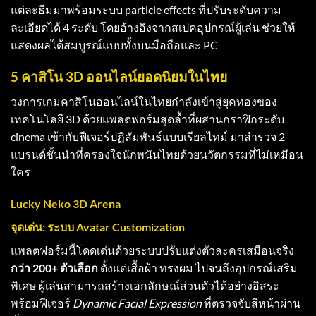
แต่ละธีมมาพร้อมระบบ particle effects ที่ปรับระดับความ
ละเอียดได้ 4 ระดับ โดยอ้างอิงจากสเปคอุปกรณ์ผู้เล่น ช่วยให้
แสดงผลได้สมบูรณ์แบบทั้งบนมือถือและ PC
5 คาสิโน 3D ออนไลน์ยอดนิยมในไทย
วงการเกมคาสิโนออนไลน์ในไทยกำลังเข้าสู่ยุคทองของ
เทคโนโลยี 3D ด้วยแพลตฟอร์มสุดล้ำที่ผสานกราฟิกระดับ
cinema เข้ากับฟีเจอร์ปฏิสัมพันธ์แบบเรียลไทม์ มาสำรวจ 2
แบรนด์ชั้นนำที่ครองใจนักพนันไทยด้วยนวัตกรรมที่ไม่เหมือน
ใคร
Lucky Neko 3D Arena
จุดเด่น: ระบบ Avatar Customization
แพลตฟอร์มนี้โดดเด่นด้วยระบบปรับแต่งตัวละครเสมือนจริง
กว่า 200+ ตัวเลือก
ตั้งแต่เสื้อผ้า ทรงผม ไปจนถึงอุปกรณ์เสริม
พิเศษ ผู้เล่นสามารถสร้างเอกลักษณ์ส่วนตัวได้อย่างอิสระ
พร้อมฟีเจอร์
Dynamic Facial Expression
ที่ตรวจจับสีหน้าผ่าน