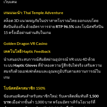
เว็บแคม
เกมแนะนำ: Thai Temple Adventure
สล็อต 3D แนวผจญภัยในปราสาทโบราณไทย ออกแบบโดย
ศิลปินท้องถิ่น ด้วยอัตราการจ่าย
RTP 96.5%
และโบนัสฟรีสปิน
15 ครั้งเมื่อผ่านด่านลับในเกม
Golden Dragon VR Casino
เทคโนโลยี Haptic Feedback
นำเสนอประสบการณ์สัมผัสผ่านอุปกรณ์ VR แบบ 4D ด้วย
ระบบ
Haptic Gloves
ที่จำลองความรู้สึกจับไพ่จริง เสริมความ
สมจริงด้วยเอฟเฟกต์ลมและอุณหภูมิปรับตามสถานการณ์ใน
เกม
โบนัสสมัครสมาชิก 150%
ข้อเสนอพิเศษสำหรับสมาชิกใหม่: รับเครดิตเพิ่มทันที
1,500
บาท
เมื่อฝากขั้นต่ำ 1,000 บาท พร้อมอัตราเทิร์นโอเวอร์ที่